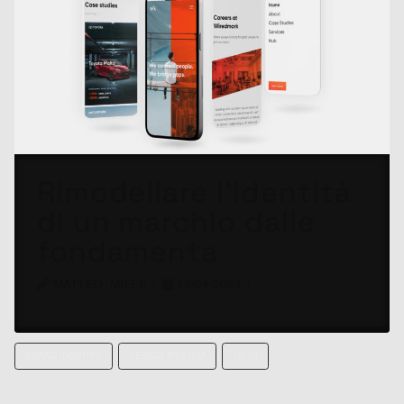
Rimodellare l'identità
di un marchio dalle
fondamenta
MATTEO_MIELE
19/04/2024
BRAND IDENTITY
DESIGN SYSTEM
UX/UI