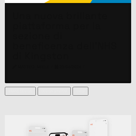
Una nuova brillante
piattaforma per la
sezione di
beneficenza dell'NHS
di Kingston
MATTEO_MIELE
29/04/2024
BRAND DESIGN
DESIGN SYSTEM
UX/UI