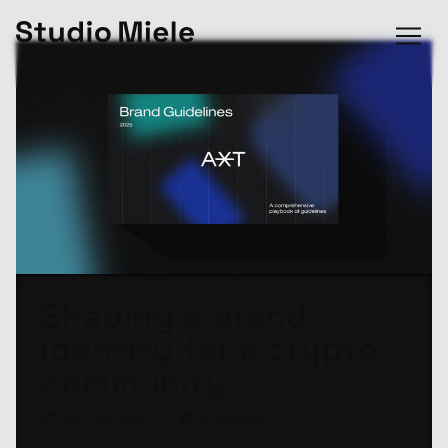
Shaping a brand
identity for a crypto
community
MATTEO_MIELE
30/05/2025