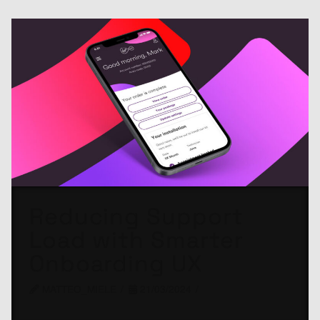
Reducing Support
Load with Smarter
Onboarding UX
MATTEO_MIELE
21/03/2024