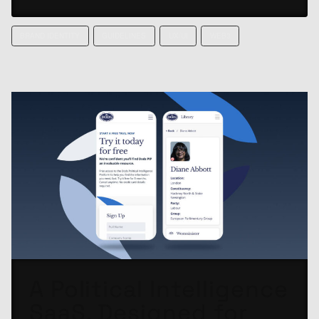
BRAND IDENTITY
GUIDELINES
UX/UI
WEB3
A Political Intelligence
SaaS, Designed for