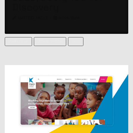
Discovery
MATTEO_MIELE
30/04/2024
COMPLEX UX
DESIGN SYSTEM
UX/UI